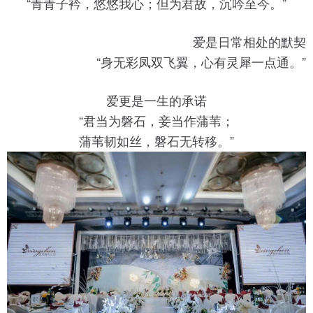
“青青子衿，悠悠我心；但为君故，沉吟至今。”
爱是日常相处的默契
“身无彩凤双飞翼，心有灵犀一点通。”
爱更是一生的承诺
“君当为磐石，妾当作蒲苇；
蒲苇韧如丝，磐石无转移。”